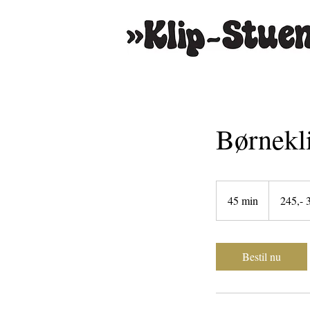
Børnekli
245,-
345,-
45 min
4
245,- 
5
m
i
Bestil nu
n