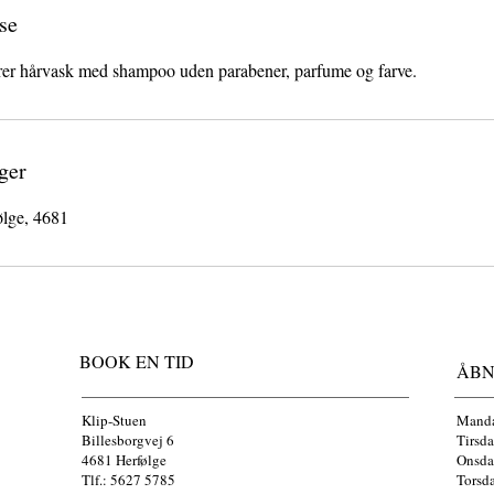
se
rer hårvask med shampoo uden parabener, parfume og farve.
ger
ølge, 4681
BOOK EN TID
ÅBN
Klip-Stuen
​Mand
Billesborgvej 6
Tirsd
4681 Herfølge
Onsda
Tlf.: 5627 5785
Torsd