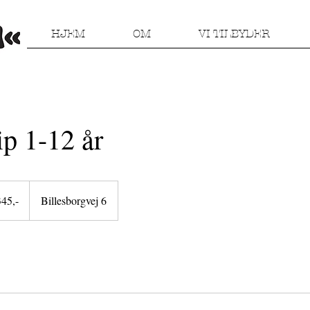
HJEM
OM
VI TILBYDER
p 1-12 år
345,-
Billesborgvej 6